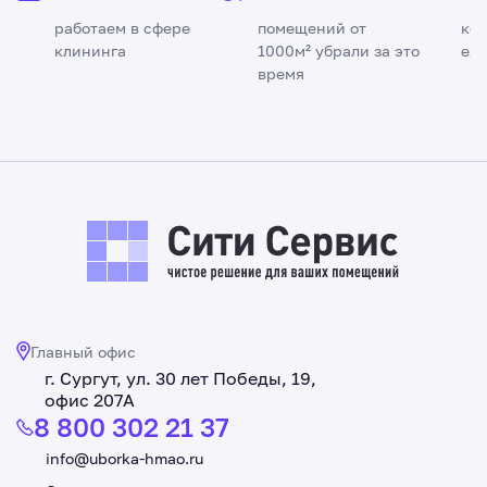
работаем в сфере
помещений от
ко
клининга
1000м² убрали за это
еж
время
Главный офис
г. Сургут, ул. 30 лет Победы, 19,
офис 207А
8 800 302 21 37
info@uborka-hmao.ru