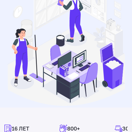
16 ЛЕТ
800+
300