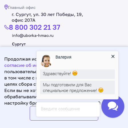
Поддержание чистоты в течение рабочего
Главный офис
Без опыта работы;
дня.
г. Сургут, ул. 30 лет Победы, 19,
Ответственность;
офис 207А
Дисциплинированность.
8 800 302 21 37
Требования к кандидату
info@uborka-hmao.ru
Без опыта работы;
Сургут
Умение быстро и качественно осуществлять
+7 3462 550 221
уборку;
Валерия
Продолжая использовать данный сайт, Вы даете
Нижневартовск
Аккуратность;
согласие об использовании файлов cookie
+7 3466 619 998
,
Доброжелательность.
пользовательских данных,
Здравствуйте!
в том числе с использованием Яндекс.Метрика в
целях сбора статистики посещения сайта.
Мы подготовили для Вас
Разработка: А1-Интернет Эксперт
Если вы не хотите, чтобы ваши данные
специальное предложение!
Политика обработки персональных данных
обрабатывались, сделайте соответствующую
2026. Сити Сервис. Все права защищены.
настройку браузера или покиньте данный сайт.
Введите сообщение
Даю согласие
Наверх
Меню
Позвонить
Написать