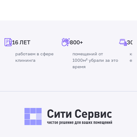
График работы:
2/2
Спецодежда:
предоставляется
Выполнение погрузочно-разгрузочных
Требования к кандидату
Задачи и обязанности
Заработная плата:
от 40 500 рублей в
работ;
месяц
Задачи и обязанности
Поддерживать порядок на складе.
Трудоустройство:
официальное
Исполнительность;
Поддерживать чистоту в жилых вагон-
(больничный лист, отпускные)
Ответственность;
домах;
Требования к кандидату
16 ЛЕТ
Проведение влажной и сухой уборки
800+
300
График работы:
5/2 с 7:30 до 15:00
Дисциплинированность.
Регулярно менять постельное бельё;
поверхностей, таких как полы, столы,
(суббота, воскресенье — выходные)
Своевременно выносить мусор.
работаем в сфере
помещений от
ко
подоконники, а также санитарных зон и
Без опыта работы;
Спецодежда:
предоставляется
клининга
1000м² убрали за это
еж
других мест общего пользования с
Трудолюбие;
Вахта:
по городу
Требования к кандидату
время
применением специализированных
Ответственность;
чистящих средств;
Исполнительность.
Задачи и обязанности
Готовность к вахтовому методу работы;
Регулярное удаление бытовых отходов и
Ответственность;
мусора;
Дисциплинированность;
Влажная и сухая уборка полов, столов,
Обеспечение поддержания чистоты
Трудолюбие.
подоконников, туалетов и прочих мест
помещений на протяжении всего рабочего
общественного пользования специальными
дня.
средствами и дезинфицирующими
растворами;
Требования к кандидату
Вынос отходов и мусора;