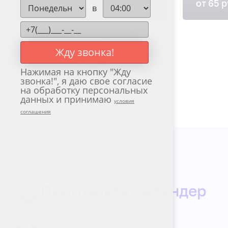
от 40 руб./м2
от 65 
в
Жду звонка!
Нажимая на кнопку "
Жду
Прайс лист
звонка!
", я даю свое согласие
на обработку персональных
данных и принимаю
условия
соглашения
Пригласить на тендер