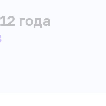
12 года
З