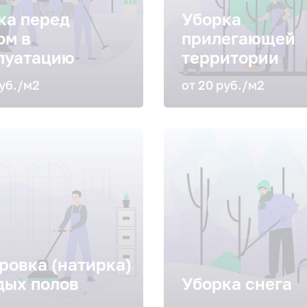
ка перед
Уборка
ом в
прилегающей
луатацию
территории
руб./м2
от 20 руб./м2
ровка (натирка)
дых полов
Уборка снега