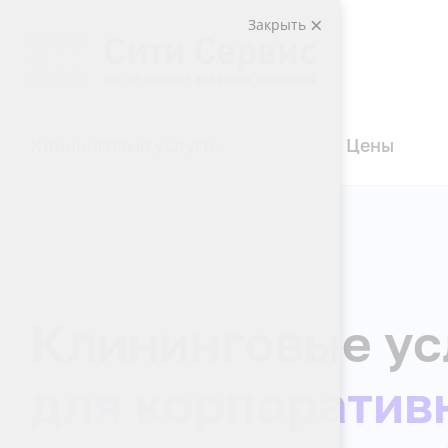
Закрыть
Клининговые услуги
Цены
Клининговые ус
для корпоратив