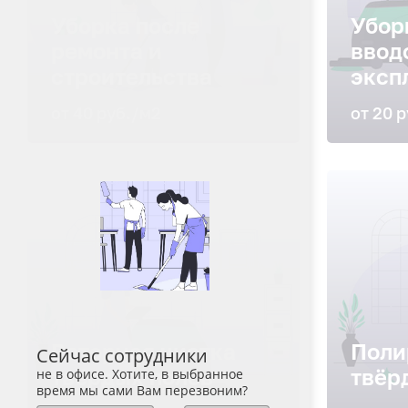
Уборка после
Убор
ремонта и
ввод
строительства
эксп
от 40 руб./м2
от 20 
Роторная чистка
Поли
Сейчас сотрудники
твёрдых полов
твёр
не в офисе. Хотите, в выбранное
время мы сами Вам перезвоним?