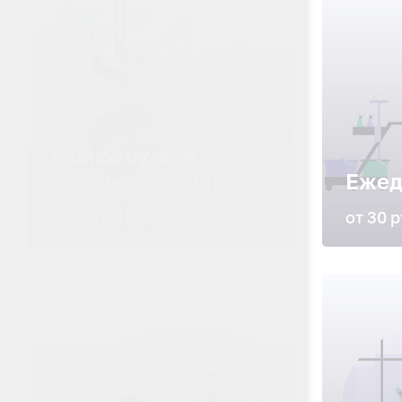
Мойка окон и
фасадов зданий
Ежед
от 60 руб./м2
от 30 