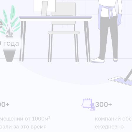
е
 года
00+
300+
мещений от 1000м²
компаний об
рали за это время
ежедневно