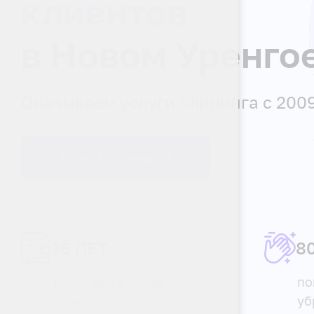
клиентов
в Новом Уренго
Оказываем услуги клининга с 2009
Расчет стоимости
16 ЛЕТ
8
работаем в сфере
по
клининга
уб