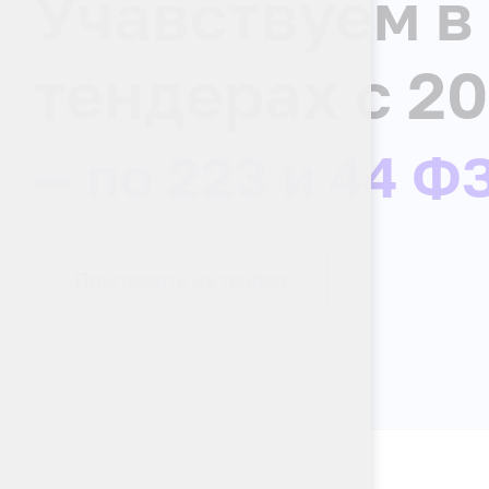
Учавствуем в
тендерах с 20
— по 223 и 44 Ф
Пригласить на тендер