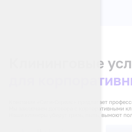
Клининговые усл
для корпоративн
Компания «Сити-Сервис» предлагает професси
Мы заключаем договора с корпоративными кли
Наши клинеры уберут грязь, пыль, вымоют по