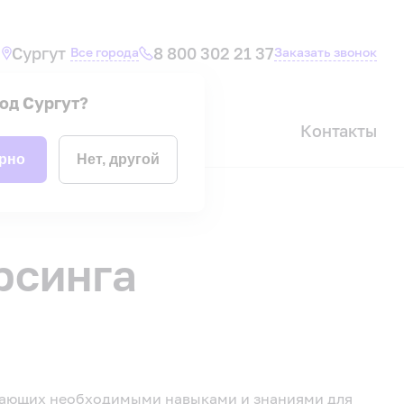
Сургут
8 800 302 21 37
Все города
Заказать звонок
род
Сургут
?
ала
Акции
Контакты
ерно
Нет, другой
рсинга
дающих необходимыми навыками и знаниями для