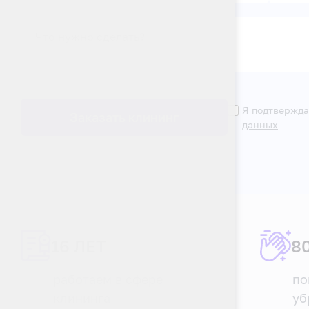
Что нужно сделать?
Я подтвержда
Заказать клининг
данных
16 ЛЕТ
8
работаем в сфере
по
клининга
уб