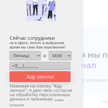
Сейчас сотрудники
не в офисе. Хотите, в выбранное
время мы сами Вам перезвоним?
Оставьте заявку и мы
в
подобрать персонал
Жду звонка!
После получения заявки, менеджер компании 
для уточнения заказа.
Нажимая на кнопку "
Жду
звонка!
", я даю свое согласие
на обработку персональных
данных и принимаю
условия
Имя или компания
*
Тел
соглашения