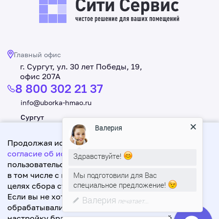
Главный офис
г. Сургут, ул. 30 лет Победы, 19,
офис 207А
8 800 302 21 37
info@uborka-hmao.ru
Сургут
+7 3462 550 221
Валерия
Продолжая использовать данный сайт, Вы даете
Нижневартовск
согласие об использовании файлов cookie
+7 3466 619 998
,
Здравствуйте!
пользовательских данных,
в том числе с использованием Яндекс.Метрика в
Мы подготовили для Вас
специальное предложение!
целях сбора статистики посещения сайта.
Разработка: А1-Интернет Эксперт
Если вы не хотите, чтобы ваши данные
Валерия
печатает...
Политика обработки персональных данных
обрабатывались, сделайте соответствующую
2026. Сити Сервис. Все права защищены.
настройку браузера или покиньте данный сайт.