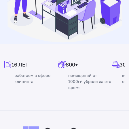
16 ЛЕТ
800+
300
работаем в сфере
помещений от
ко
клининга
1000м² убрали за это
еж
время