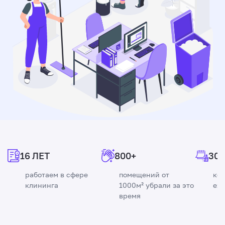
16 ЛЕТ
800+
300
работаем в сфере
помещений от
ко
клининга
1000м² убрали за это
еж
время