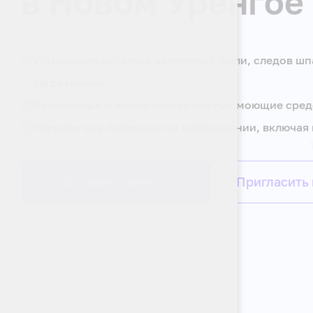
в Новом Уренгое
Устранение остатков цементной пыли, следов шп
загрязнений
Безопасные и экологически чистые моющие сред
Убираем все поверхности в помещении, включая 
Оставить заявку
Пригласить 