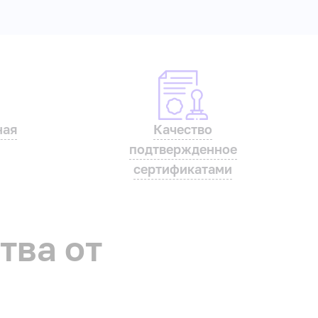
ная
Качество
подтвержденное
сертификатами
тва от