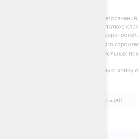
Устраняем трудновыводимых загрязнений, 
лакокрасочных материалов, остатков клея
Мойка и чистка стеклянных поверхностей.
Обеспечиваем вывоз габаритного строител
Проводим глубокую чистку напольных пок
предохраняющего состава.
Обеспечиваем профессиональную мойку ок
Сертификаты на деятельность.pdf