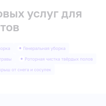
овых услуг для
тов
борка
Генеральная уборка
травы
Роторная чистка твёрдых полов
крыш от снега и сосулек