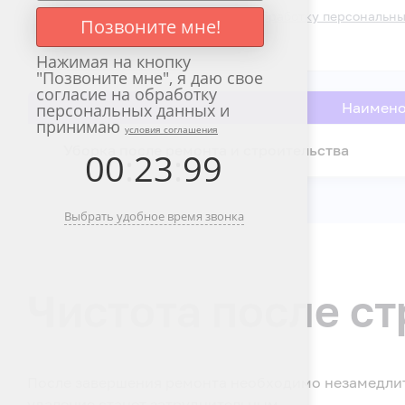
Я подтверждаю согласие на
обработку персональн
Позвоните мне!
Нажимая на кнопку
"
Позвоните мне
", я даю свое
согласие на обработку
Наимено
персональных данных и
принимаю
условия соглашения
Уборка после ремонта и строительства
00
:
23
:
99
Выбрать удобное время звонка
Чистота после ст
После завершения ремонта необходимо незамедлите
удаление станет затруднительным.