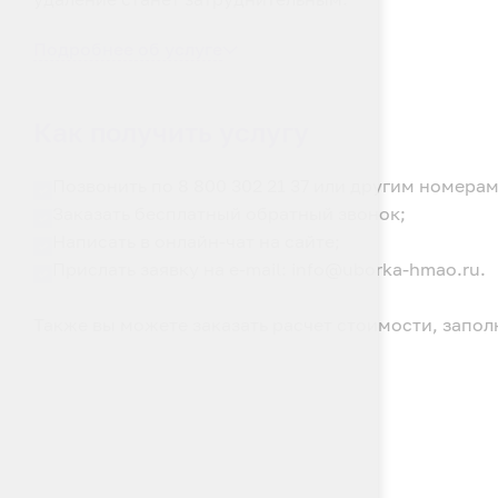
Подробнее об услуге
Как получить услугу
Позвонить по 8 800 302 21 37 или другим номерам
Заказать бесплатный обратный звонок;
Написать в онлайн-чат на сайте;
Прислать заявку на e-mail: info@uborka-hmao.ru.
Также вы можете заказать расчет стоимости, запол