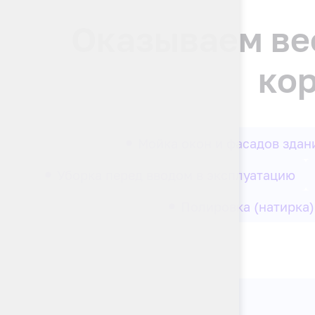
Оказываем вес
ко
Мойка окон и фасадов здан
Уборка перед вводом в эксплуатацию
Полировка (натирка)