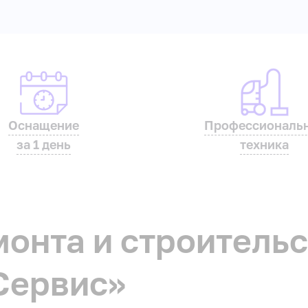
Оснащение
Профессиональ
за 1 день
техника
онта и строительс
Сервис»