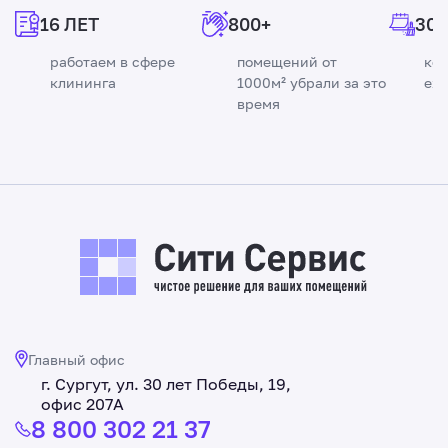
16 ЛЕТ
800+
300
работаем в сфере
помещений от
ко
клининга
1000м² убрали за это
еж
время
Главный офис
г. Сургут, ул. 30 лет Победы, 19,
офис 207А
8 800 302 21 37