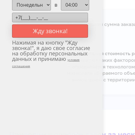
травы
в
*
минимальная сумма заказа 
Жду звонка!
Нажимая на кнопку "
Жду
звонка!
", я даю свое согласие
на обработку персональных
Окончательная стоимость р
данных и принимаю
—
зависит от таких факторо
условия
—
определяется технологом 
соглашения
материала убираемого объе
—
вывоз травы с территории
Приводим в порядок газон за нес