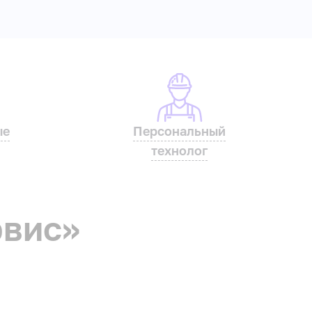
ые
Персональный
технолог
рвис»