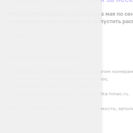
Необходимо каждый год в период с мая по се
скашивание травы помогает не допустить рас
Подробнее об услуге
Как получить услугу
Позвонить по 8 800 302 21 37 или другим номерам
Заказать бесплатный обратный звонок;
Написать в онлайн-чат на сайте;
Прислать заявку на e-mail: info@uborka-hmao.ru.
Также вы можете заказать расчет стоимости, запол