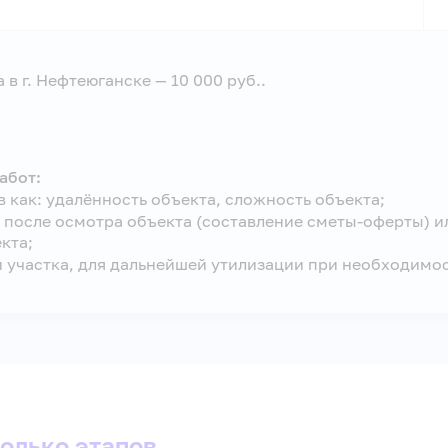
в г. Нефтеюганске — 10 000 руб..
абот:
в как: удалённость объекта, сложность объекта;
после осмотра объекта (составление сметы-оферты) и
кта;
 участка, для дальнейшей утилизации при необходимос
колько этапов