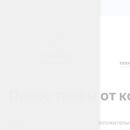
Услуга в день
обращения
тех
Покос травы от 
Аккуратный газон формирует положитель