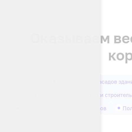
Оказываем вес
ко
Мойка окон и фасадов здан
Уборка после ремонта и строитель
Роторная чистка твёрдых полов
Пол