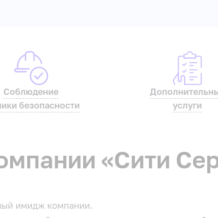
Соблюдение
Дополнительн
ники безопасности
услуги
компании «Сити Се
ный имидж компании.