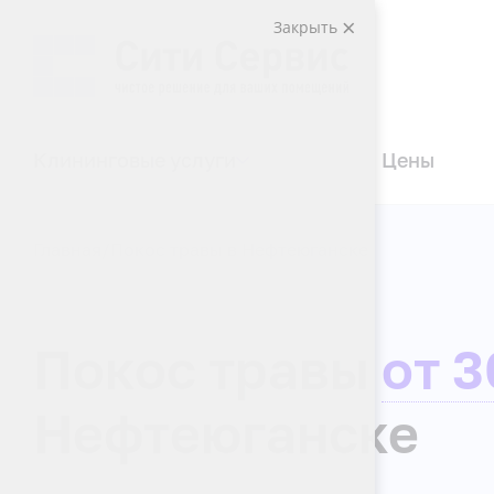
Закрыть
Клининговые услуги
Цены
Главная
Покос травы в Нефтеюганскe
Покос травы
от 3
Нефтеюганске