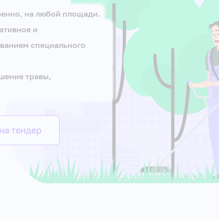
венно, на любой площади.
ативное и
ованием специального
ошение травы,
на тендер