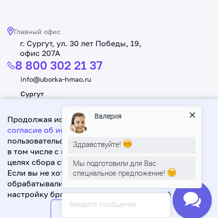
Главный офис
г. Сургут, ул. 30 лет Победы, 19,
офис 207А
8 800 302 21 37
info@uborka-hmao.ru
Сургут
+7 3462 550 221
Валерия
Продолжая использовать данный сайт, Вы даете
Нижневартовск
согласие об использовании файлов cookie
+7 3466 619 998
,
пользовательских данных,
Здравствуйте!
в том числе с использованием Яндекс.Метрика в
целях сбора статистики посещения сайта.
Мы подготовили для Вас
Разработка: А1-Интернет Эксперт
Если вы не хотите, чтобы ваши данные
специальное предложение!
Политика обработки персональных данных
обрабатывались, сделайте соответствующую
2026. Сити Сервис. Все права защищены.
настройку браузера или покиньте данный сайт.
Введите сообщение
Даю согласие