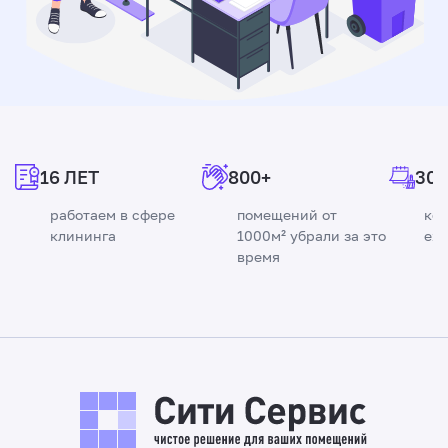
16 ЛЕТ
800+
300
работаем в сфере
помещений от
ко
клининга
1000м² убрали за это
еж
время