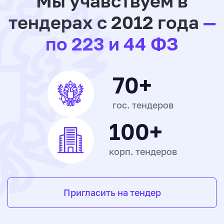
Мы учавствуем в
тендерах с 2012 года
—
по 223 и 44 ФЗ
70+
гос. тендеров
100+
корп. тендеров
Пригласить на тендер